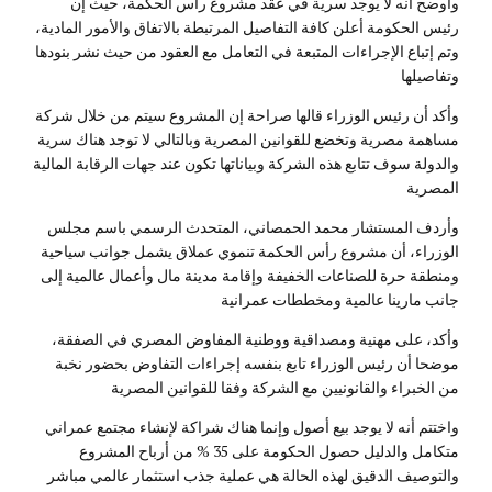
وأوضح أنه لا يوجد سرية في عقد مشروع رأس الحكمة، حيث إن
رئيس الحكومة أعلن كافة التفاصيل المرتبطة بالاتفاق والأمور المادية،
وتم إتباع الإجراءات المتبعة في التعامل مع العقود من حيث نشر بنودها
وتفاصيلها
وأكد أن رئيس الوزراء قالها صراحة إن المشروع سيتم من خلال شركة
مساهمة مصرية وتخضع للقوانين المصرية وبالتالي لا توجد هناك سرية
والدولة سوف تتابع هذه الشركة وبياناتها تكون عند جهات الرقابة المالية
المصرية
وأردف المستشار محمد الحمصاني، المتحدث الرسمي باسم مجلس
الوزراء، أن مشروع رأس الحكمة تنموي عملاق يشمل جوانب سياحية
ومنطقة حرة للصناعات الخفيفة وإقامة مدينة مال وأعمال عالمية إلى
جانب مارينا عالمية ومخططات عمرانية
وأكد، على مهنية ومصداقية ووطنية المفاوض المصري في الصفقة،
موضحا أن رئيس الوزراء تابع بنفسه إجراءات التفاوض بحضور نخبة
من الخبراء والقانونيين مع الشركة وفقا للقوانين المصرية
واختتم أنه لا يوجد بيع أصول وإنما هناك شراكة لإنشاء مجتمع عمراني
متكامل والدليل حصول الحكومة على 35 % من أرباح المشروع
والتوصيف الدقيق لهذه الحالة هي عملية جذب استثمار عالمي مباشر