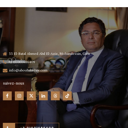
33 El-Batal Ahmed Abd El-Aziz, Mohandessin, Giza
+2 01001686409
info@aboubakr-law.com
suivez-nous