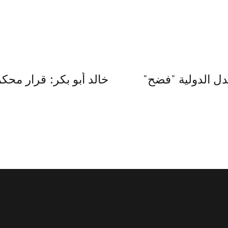
"خالد أبو بكر: قرار محكمة العدل الدولية "فضح
خالد أبو بكر: قرار مح