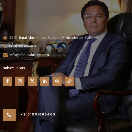
33 El-Batal Ahmed Abd El-Aziz, Mohandessin, Giza
+2 01001686409
info@aboubakr-law.com
suivez-nous
+2 01001686409