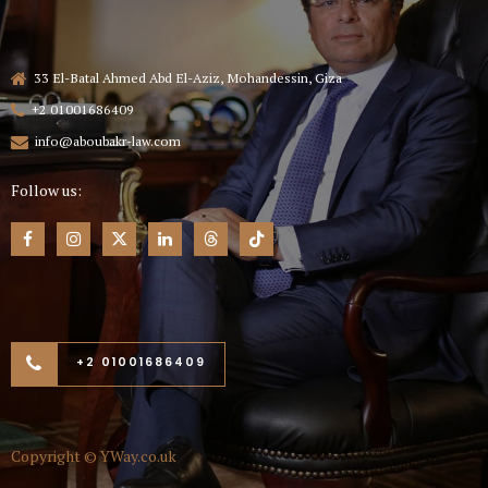
33 El-Batal Ahmed Abd El-Aziz, Mohandessin, Giza
+2 01001686409
info@aboubakr-law.com
Follow us:
+2 01001686409
Copyright ©
YWay.co.uk