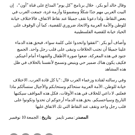
وقال خالد أبو بكر، خلال برنامج “كل يوم” المذاع على قناة “أون”، إن
البيت العربي مهم جدًا شكلًا ومضمومًا وأزمة غزة، جمعت العرب في
بعض النقاط، ولذا دعونا نقف جميعًا عند نقاط الاتفاق، فالاختلاف خيانة
للوطن والأمة العربية والاتحاد ضروري للقضية، كما أن الوقوف على
الحياد خيانة للقضية الفلسطينية
وأضاف أبو بكر :”اتفقوا واتحدوا على كلمة سواء، فبحق هذه الدماء
علينا جميعًا أن نجنب الخلافات ونبقى على قلب رجل واحد.. الجميع
جنود في هذه المعركة.. ضعوا صورة الأطفال والشهداء أمام أعينكم..
فكيف يكون هناك ضمير حي وينبض ونسمح لأنفسنا بالخلاف في ظل
هذه المشاهد
وفي رسالته لقتادة وزعماء العرب قال :”يا كل قادة العرب.. الاختلاف
خيانة للوطن.. الأمة العربية ستحاكم وستحابكم والأجيال ستسألكم ماذا
فعلتم.. لا داعي للخلاف في هذه الأوقات، فكل هذه المواقف سيكتبها
التاريخ وسياحسبكم.. بحق هذه الدماء أرجوكم ان تحدوا وتكونوا على
قلب رجل واحد ونقف عند النقاط التي تك الاتفاق عليها
المصدر
:مصر تايمز
بتاريخ
: الجمعة 10 نوفمبر