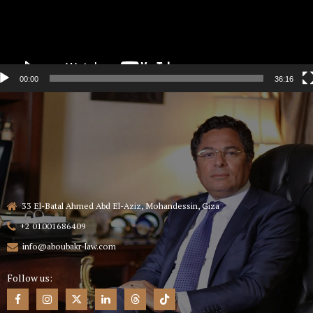
00:00
36:16
33 El-Batal Ahmed Abd El-Aziz, Mohandessin, Giza
+2 01001686409
info@aboubakr-law.com
Follow us: