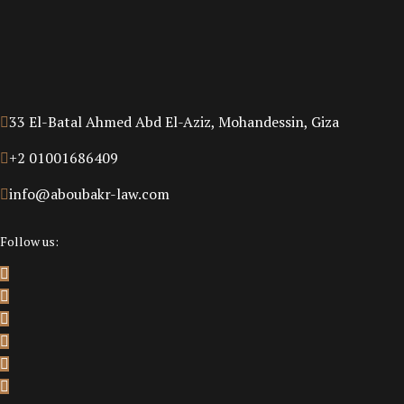
33 El-Batal Ahmed Abd El-Aziz, Mohandessin, Giza
+2 01001686409
info@aboubakr-law.com
Follow us: