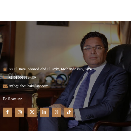
33 El-Batal Ahmed Abd El-Aziz, Mohandessin, Giza
+2 01001686409
info@aboubakr-law.com
Follow us: