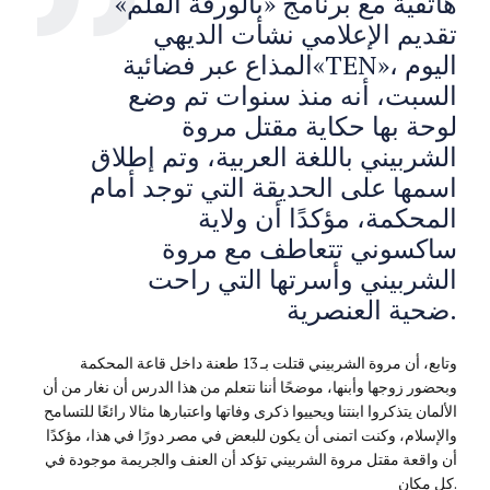
هاتفية مع برنامج «بالورقة القلم»
تقديم الإعلامي نشأت الديهي
المذاع عبر فضائية«TEN»، اليوم
السبت، أنه منذ سنوات تم وضع
لوحة بها حكاية مقتل مروة
الشربيني باللغة العربية، وتم إطلاق
اسمها على الحديقة التي توجد أمام
المحكمة، مؤكدًا أن ولاية
ساكسوني تتعاطف مع مروة
الشربيني وأسرتها التي راحت
ضحية العنصرية.
وتابع، أن مروة الشربيني قتلت بـ 13 طعنة داخل قاعة المحكمة
وبحضور زوجها وأبنها، موضحًا أننا نتعلم من هذا الدرس أن نغار من أن
الألمان يتذكروا ابنتنا ويحييوا ذكرى وفاتها واعتبارها مثالا رائعًا للتسامح
والإسلام، وكنت اتمنى أن يكون للبعض في مصر دورًا في هذا، مؤكدًا
أن واقعة مقتل مروة الشربيني تؤكد أن العنف والجريمة موجودة في
كل مكان.