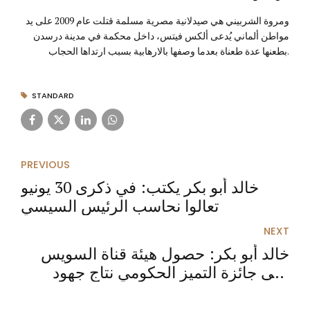
ومروة الشربيني هي صيدلانية مصرية مسلمة قتلت عام 2009 على يد
مواطن ألماني يُدعى ألكس فيتس، داخل محكمة في مدينة درسدن
بطعنها عدة طعناة بعدما وصفها بالارهابية بسبب ارتداها الحجاب.
STANDARD
PREVIOUS
خالد أبو بكر يكتب: في ذكرى 30 يونيو
تعالوا نحاسب الرئيس السيسي
NEXT
خالد أبو بكر: حصول هيئة قناة السويس
على جائزة التميز الحكومي نتاج جهود
آلاف العاملين