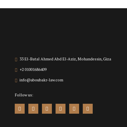
33 El-Batal Ahmed Abd El-Aziz, Mohandessin, Giza
+2 01001686409
info@aboubakr-law.com
Follow us: