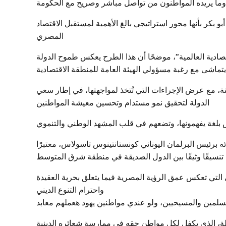
 بكر بأنها محور استراتيجي بالغ الأهمية لمستقبل الاقتصاد
المصري
تصادية العالمية”، موضحًا أن هذا الطرح يعكس طموح الدولة
تماشى مع رغبة مسؤولي الهيئة العامة للمنطقة الاقتصادية
ة، مع عرض الإجراءات التي تُتخذ لمواجهتها، في إطار سعي
الدولة لتحقيق نمو مستدام وتحسين معيشة المواطنين
س بلغة يفهمونها، وتضعهم في قلب المشهد الوطني والتنموي
ئه برئيس البرلمان اليوناني كونستانتينوس تاسولاس، معتبرًا
لب تنسيقًا وثيقًا بين الدول الصديقة في منطقة شرق المتوسط
التي تعكس عمق الرؤية المصرية فيما يتعلق بحرية العقيدة
واحترام التنوع الديني
ملة، الذي يكفل لكل مواطن حقه في ممارسة شعائره الدينية