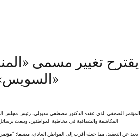
يقترح تغيير مسمى «المنط
السويس» لـ«المنطقة العالمية»
مؤتمر الصحفي الذي عقده الدكتور مصطفى مدبولي، رئيس مجلس الوزراء،
المكاشفة والشفافية في مخاطبة المواطنين، ويبعث برسائل 
عيد عن التعقيد، مما جعله أقرب إلى المواطن العادي، مضيفا: “مؤتمر ر