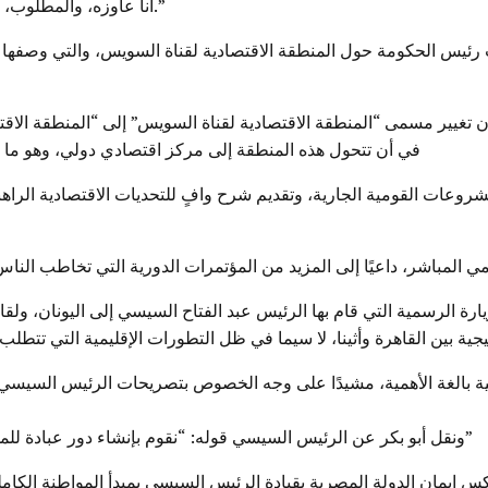
أنا عاوزه، والمطلوب، وما يريده المواطنون من تواصل مباشر وصريح مع الحكومة.”
 رئيس الحكومة حول المنطقة الاقتصادية لقناة السويس، والتي وصفها أبو
أن تغيير مسمى “المنطقة الاقتصادية لقناة السويس” إلى “المنطقة الاق
في أن تتحول هذه المنطقة إلى مركز اقتصادي دولي، وهو ما ي
وعات القومية الجارية، وتقديم شرح وافٍ للتحديات الاقتصادية الراهن
ي المباشر، داعيًا إلى المزيد من المؤتمرات الدورية التي تخاطب النا
يارة الرسمية التي قام بها الرئيس عبد الفتاح السيسي إلى اليونان، ولقا
تيجية بين القاهرة وأثينا، لا سيما في ظل التطورات الإقليمية التي تتط
نية بالغة الأهمية، مشيدًا على وجه الخصوص بتصريحات الرئيس السيسي 
ونقل أبو بكر عن الرئيس السيسي قوله: “نقوم بإنشاء دور عبادة للمسلمين والمسيحيين، ولو عندي مواطنين يهود هعملهم معابد”
كس إيمان الدولة المصرية بقيادة الرئيس السيسي بمبدأ المواطنة الكا