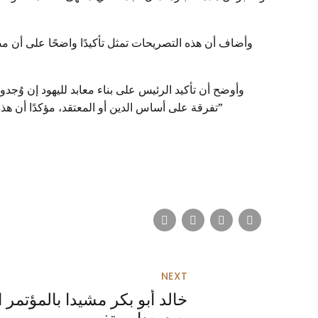
وأضاف أن هذه التصريحات تمثل تأكيدًا واضحًا على أن م
وأوضح أن تأكيد الرئيس على بناء معابد لليهود إن وُ
تفرقة على أساس الدين أو المعتقد، مؤكدًا أن هذه الرسالة تمثل ضمانة حقيقية للسلام المجتمعي وتعزيز التعايش، جاء ذلك خلال تقديمه لبرنامج “آخر النهار” المذاع عبر قناة “النهار”
NEXT
خالد أبو بكر مشيدا بالمؤتمر