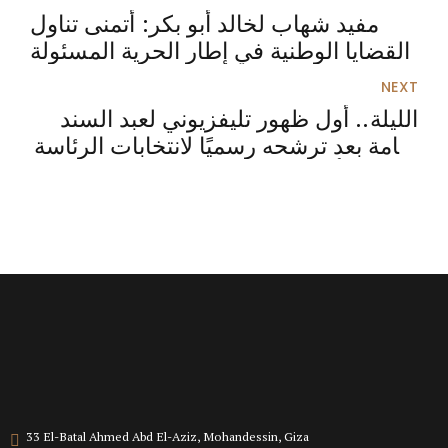
مفيد شهاب لخالد أبو بكر: أتمنى تناول
القضايا الوطنية في إطار الحرية المسئولة
NEXT
الليلة.. أول ظهور تليفزيوني لعبد السند
يمامة بعد ترشحه رسميًا لانتخابات الرئاسة
مع خالد أبو بكر
33 El-Batal Ahmed Abd El-Aziz, Mohandessin, Giza