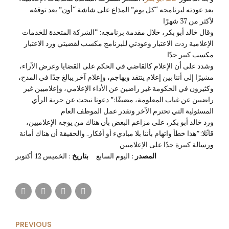
بعد عودته لبرنامجه “كل يوم” المذاع على شاشة “أون” بعد توقفه
لأكثر من 37 شهرًا
وقال خالد أبو بكر، خلال مقدمة برنامجه: “الشركة المتحدة للخدمات
الإعلامية ردت الاعتبار وعودتي للبرنامج مكسب لقضيتي ورد الاعتبار
مكسب كبير جدًا
وشدد على أن الإعلام كالقاضي في الحكم على القضايا وعرض الآراء،
مشيرًا إلى أننا بين إعلام ينتقد ويهاجم، وإعلام آخر يبالغ جدًا في المدح،
وكثيرون في الحكومة غير راضين عن الأداء الإعلامي، وإعلاميين غير
راضيين عن غياب المعلومة، مضيفًا:” دعونا نبحث عن حرية الرأي
المسئولية التي تحترم الآخر وتقدر عمل الموظف العام
ورد خالد أبو بكر، على مزاعم البعض بأن هناك من يوجه الإعلاميين،
قائًلا:”هذا خطأ واتهام بأننا بلا مباديء أو أفكار.. والحقيقة أن هناك أمانة
ورسالة كبيرة جدًا على الإعلاميين
المصدر
: اليوم السابع
بتاريخ
: الخميس 12 أكتوبر
PREVIOUS