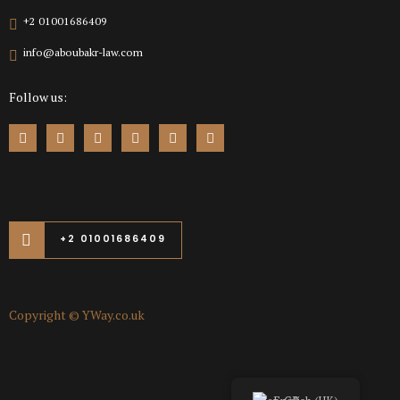
+2 01001686409
info@aboubakr-law.com
Follow us:
+2 01001686409
Copyright ©
YWay.co.uk