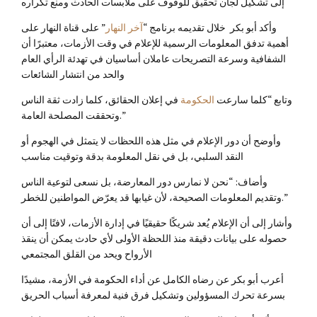
إلى تشكيل لجان تحقيق للوقوف على ملابسات الحادث ومنع تكراره
وأكد أبو بكر خلال تقديمه برنامج “
آخر النهار
” على قناة النهار على
أهمية تدفق المعلومات الرسمية للإعلام في وقت الأزمات، معتبرًا أن
الشفافية وسرعة التصريحات عاملان أساسيان في تهدئة الرأي العام
والحد من انتشار الشائعات
وتابع “كلما سارعت
الحكومة
في إعلان الحقائق، كلما زادت ثقة الناس
وتحققت المصلحة العامة.”
وأوضح أن دور الإعلام في مثل هذه اللحظات لا يتمثل في الهجوم أو
النقد السلبي، بل في نقل المعلومة بدقة وتوقيت مناسب
وأضاف: “نحن لا نمارس دور المعارضة، بل نسعى لتوعية الناس
وتقديم المعلومات الصحيحة، لأن غيابها قد يعرّض المواطنين للخطر.”
وأشار إلى أن الإعلام يُعد شريكًا حقيقيًا في إدارة الأزمات، لافتًا إلى أن
حصوله على بيانات دقيقة منذ اللحظة الأولى لأي حادث يمكن أن ينقذ
الأرواح ويحد من القلق المجتمعي
أعرب أبو بكر عن رضاه الكامل عن أداء الحكومة في الأزمة، مشيدًا
بسرعة تحرك المسؤولين وتشكيل فرق فنية لمعرفة أسباب الحريق