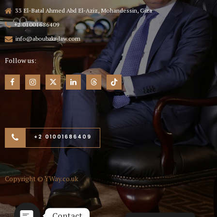
33 El-Batal Ahmed Abd El-Aziz, Mohandessin, Giza
+2 01001686409
info@aboubakr-law.com
Follow us:
+2 01001686409
Copyright ©
YWay.co.uk
Contact