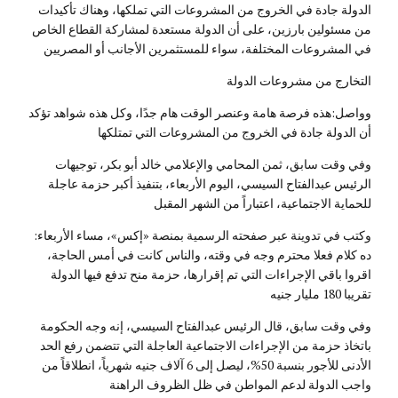
الدولة جادة في الخروج من المشروعات التي تملكها، وهناك تأكيدات
من مسئولين بارزين، على أن الدولة مستعدة لمشاركة القطاع الخاص
في المشروعات المختلفة، سواء للمستثمرين الأجانب أو المصريين
التخارج من مشروعات الدولة
وواصل:هذه فرصة هامة وعنصر الوقت هام جدًا، وكل هذه شواهد تؤكد
أن الدولة جادة في الخروج من المشروعات التي تمتلكها
وفي وقت سابق، ثمن المحامي والإعلامي خالد أبو بكر، توجيهات
الرئيس عبدالفتاح السيسي، اليوم الأربعاء، بتنفيذ أكبر حزمة عاجلة
للحماية الاجتماعية، اعتباراً من الشهر المقبل
وكتب في تدوينة عبر صفحته الرسمية بمنصة «إكس»، مساء الأربعاء:
ده كلام فعلا محترم وجه في وقته، والناس كانت في أمس الحاجة،
اقروا باقي الإجراءات التي تم إقرارها، حزمة منح تدفع فيها الدولة
تقريبا 180 مليار جنيه
وفي وقت سابق، قال الرئيس عبدالفتاح السيسي، إنه وجه الحكومة
باتخاذ حزمة من الإجراءات الاجتماعية العاجلة التي تتضمن رفع الحد
الأدنى للأجور بنسبة 50%، ليصل إلى 6 آلاف جنيه شهرياً، انطلاقاً من
واجب الدولة لدعم المواطن في ظل الظروف الراهنة