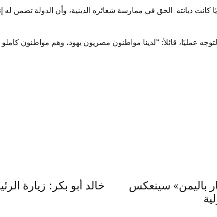
 كانت ديانته الحق في ممارسة شعائره الدينية، وأن الدولة تضمن له إن
توجه عمليًا، قائلاً: “لدينا مواطنون مصريون يهود، وهم مواطنون كاملو
ار باليمن» سينعكس
خالد أبو بكر: زيارة الر
لية