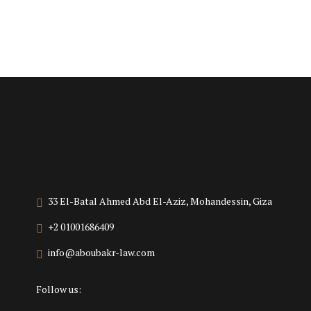
33 El-Batal Ahmed Abd El-Aziz, Mohandessin, Giza
+2 01001686409
info@aboubakr-law.com
Follow us: