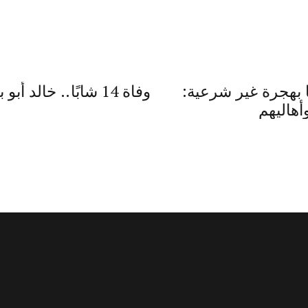
بكر عن وفاة 14 شابًا بهجرة غير شرعية:
وفاة 14 شابًا.. خا
هاليهم