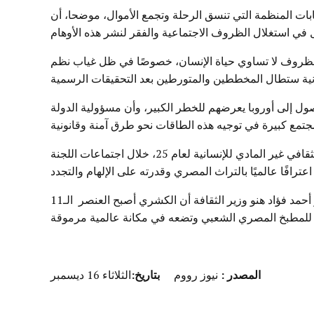
ات المنظمة التي تنسق الرحلة وتجمع الأموال، موضحا، أن
 في استغلال الظروف الاجتماعية والفقر لنشر هذه الأوهام
ه الظروف لا تساوي حياة الإنسان، خصوصًا في ظل غياب نظم
قانونية ستطال المخططين والمتورطين بعد التحقيقات الرسمية
ول إلى أوروبا يعرضهم للخطر الكبير، وأن مسؤولية الدولة
جتمع كبيرة في توجيه هذه الطاقات نحو طرق آمنة وقانونية
وفي وقت سابق، أعرب المحامي الدولي والإعلامي خالد أبو بكر عن سعادته البالغة بإدراج الكشري المصري على قائمة التراث الثقافي غير المادي للإنسانية لعام 25، خلال اجتماعات اللجنة
عترافًا عالميًا بالتراث المصري وقدرته على الإلهام والتجدد
وأضاف أبو بكر، مقدم برنامج “آخر النهار”، عبر قناة “النهار”، أنّ تسجيل الكشري جاء تتويجًا لجهود وزارة الثقافة، حيث أكد الدكتور أحمد فؤاد هنو وزير الثقافة أن الكشري أصبح العنصر الـ11
ية للمطبخ المصري الشعبي وتضعه في مكانة عالمية مرموقة
المصدر
:
نيوز رووم
بتاريخ:
الثلاثاء 16 ديسمبر