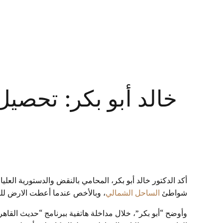
خالد أبو بكر: تحص
أكد الدكتور خالد أبو بكر، المحامي بالنقض والدستورية العل
شواطئ
الساحل الشمالي
، وبالأخص عندما أعطت الارض للمس
وأوضح “أبو بكر”، خلال مداخلة هاتفية ببرنامج “حديث الق