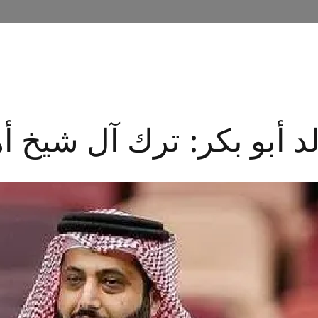
KHALED ABOU BAKR
TV SHOW
MEDIA
CONTA
د أبو بكر: ترك آل شيخ أه