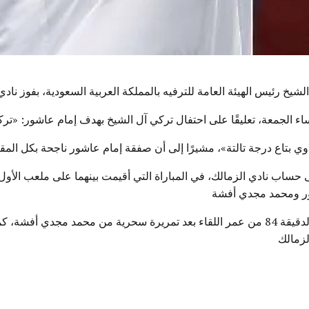
لشيخ رئيس الهيئة العامة للترفيه بالمملكة العربية السعودية، بفوز ن
اء الجمعة، تعليقًا على احتفال تركي آل الشيخ بهدف إمام عاشور: «ت
ي بتاع درجة تالتة»، مشيرًا إلى أن صفقة إمام عاشور ناجحة بكل المق
اب نادي الزمالك، في المباراة التي أقيمت بينهما على ملعب الأول بار
شور ومحمد مجدي أفشة
ونجح الاعب إمام عاشور في تسجيل هدف اللقاء الأول في الدقيقة 84 من عمر اللقاء بعد تمري
لزمالك