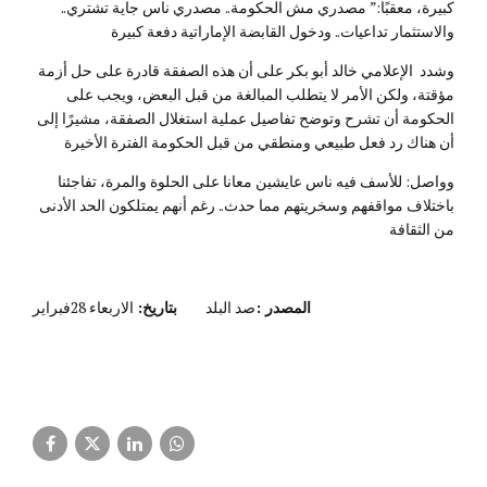
كبيرة، معقبًا:” مصدري مش الحكومة.. مصدري ناس جاية تشتري..
والاستثمار تداعيات.. ودخول القابضة الإماراتية دفعة كبيرة
وشدد الإعلامي خالد أبو بكر على أن هذه الصفقة قادرة على حل أزمة
مؤقتة، ولكن الأمر لا يتطلب المبالغة من قبل البعض، ويجب على
الحكومة أن تشرح وتوضح تفاصيل عملية استغلال الصفقة، مشيرًا إلى
أن هناك رد فعل طبيعي ومنطقي من قبل الحكومة الفترة الأخيرة
وواصل: للأسف فيه ناس عايشين معانا على الحلوة والمرة، تفاجئنا
باختلاف مواقفهم وسخريتهم مما حدث.. رغم أنهم يمتلكون الحد الأدنى
من الثقافة
المصدر :
صد البلد
بتاريخ:
الاربعاء 28فبراير