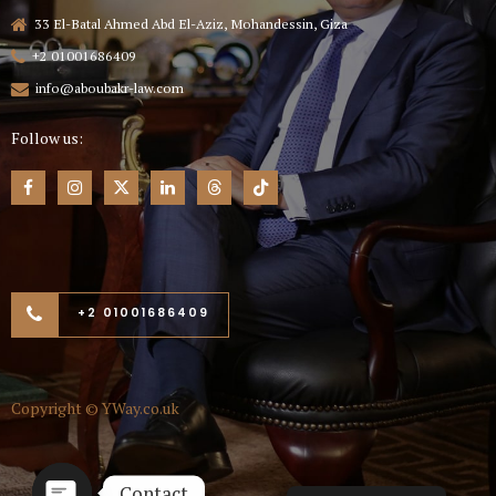
33 El-Batal Ahmed Abd El-Aziz, Mohandessin, Giza
+2 01001686409
info@aboubakr-law.com
Follow us:
+2 01001686409
Copyright ©
YWay.co.uk
Contact