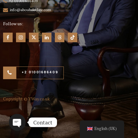
+2 01001686409
info@aboubakr-law.com
Follow us:
+2 01001686409
Copyright ©
YWay.co.uk
Contact
English (UK)
Open