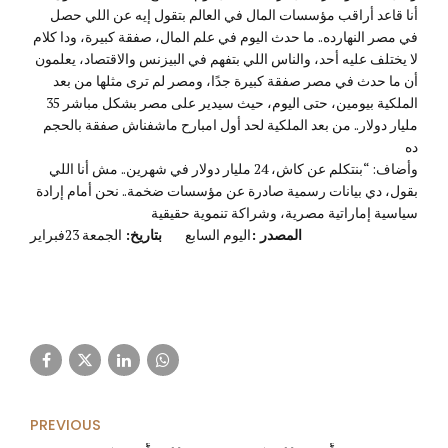
أنا قاعد أراقب مؤسسات المال في العالم بتقول إيه عن اللي حصل
في مصر النهارده.. ما حدث اليوم في علم المال، صفقة كبيرة، ودا كلام
لا يختلف عليه أحد، والناس اللي بتفهم في البيزنس والاقتصاد، يعلمون
أن ما حدث في مصر صفقة كبيرة جدًا، ومصر لم ترى مثلها من بعد
الملكية بيومين، حتى اليوم، حيث سيدير على مصر بشكل مباشر 35
مليار دولار.. من بعد الملكية لحد أول امبارح ماشفناش صفقة بالحجم
ده
وأضاف: “بنتكلم عن كاش، 24 مليار دولار في شهرين.. مش أنا اللي
بقول، دي بيانات رسمية صادرة عن مؤسسات ضخمة.. نحن أمام إرادة
سياسية إماراتية مصرية، وشراكة تنموية حقيقية
المصدر :
اليوم السابع
بتاريخ:
الجمعة 23فبراير
PREVIOUS