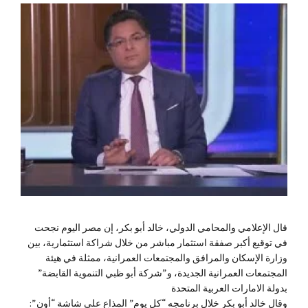
قال الإعلامي والمحامي الدولي، خالد أبو بكر، إن مصر اليوم نجحت
في توقيع أكبر صفقة استثمار مباشر من خلال شراكة استثمارية، بين
وزارة الإسكان والمرافق والمجتمعات العمرانية، ممثلة في هيئة
المجتمعات العمرانية الجديدة، و”شركة أبو ظبي التنموية القابضة”
بدولة الامارات العربية المتحدة
وقال خالد أبو بكر خلال برنامجه “كل يوم” المذاع على شاشة “أون”: