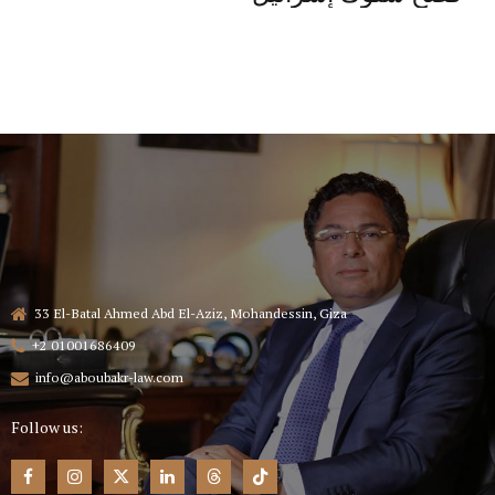
33 El-Batal Ahmed Abd El-Aziz, Mohandessin, Giza
+2 01001686409
info@aboubakr-law.com
Follow us: