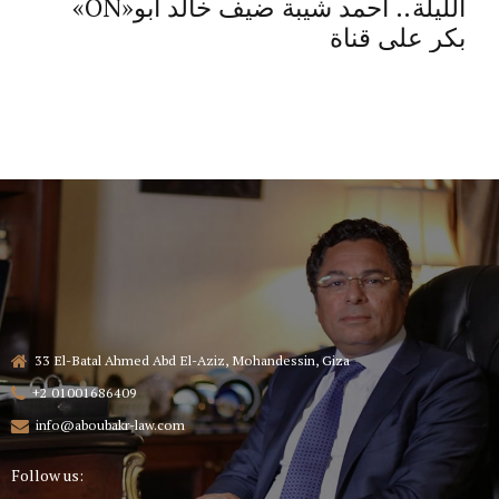
«ON»الليلة.. أحمد شيبة ضيف خالد أبو
بكر على قناة
33 El-Batal Ahmed Abd El-Aziz, Mohandessin, Giza
+2 01001686409
info@aboubakr-law.com
Follow us: