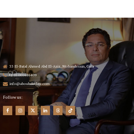
33 El-Batal Ahmed Abd El-Aziz, Mohandessin, Giza
+2 01001686409
info@aboubakr-law.com
Follow us: