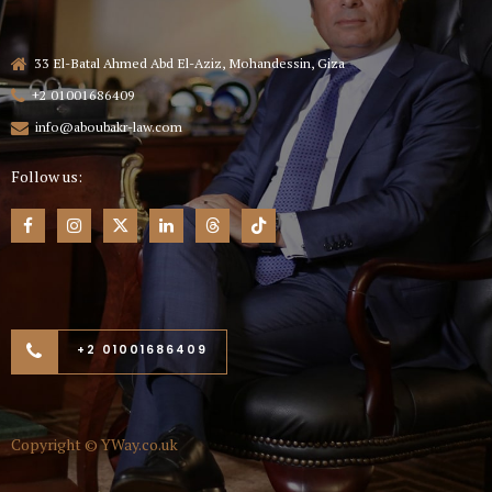
33 El-Batal Ahmed Abd El-Aziz, Mohandessin, Giza
+2 01001686409
info@aboubakr-law.com
Follow us:
+2 01001686409
Copyright ©
YWay.co.uk