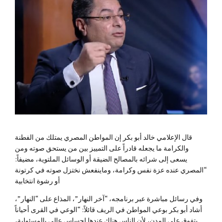
قال الإعلامي خالد أبو بكر إن المواطن المصري يمتلك من الفطنة
والكرامة ما يجعله قادراً على التمييز بين من يستحق صوته ومن
يسعى إلى شرائه بالمصالح الضيقة أو الوسائل الملتوية، مضيفاً:
“المصري عنده عزة نفس وكرامة، وماينفعش نختزل صوته في كرتونة
أو رشوة انتخابية
وفي رسائل مباشرة عبر برنامجه، “آخر النهار”، المذاع على “النهار”،
أشاد أبو بكر بوعي المواطن في الريف قائلاً: “الوعي في القرى أحياناً
يتفوق على المدن، لأن الناس هناك عندها إحساس عالي بالمسئولية،