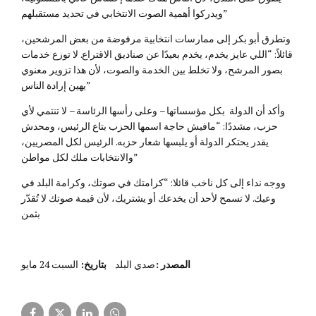
ويدركوا أهمية الصوت الانتخابي في تحديد مستقبلهم”
وتطرق أبو بكر إلى ممارسات انتخابية مرفوضة من بعض المرشحين،
قائلاً: “اللي عايز يخدم، يخدم بعيدًا عن صناديق الاقتراع. لا توزع خدمات
بصور المرشح، ولا تخلط بين الخدمة والصوت، لأن هذا تزوير معنوي
يهين إرادة الناس”
وأكد أن الدولة بكل مؤسساتها – وعلى رأسها الرئاسة – لا تنتمي لأي
حزب، مشددًا: “مافيش حاجة اسمها الحزب بتاع الرئيس، ومحدش
يقدر يحتكر الدولة أو يلبسها شعار حزبه. الرئيس لكل المصريين،
والانتخابات ملك لكل مواطن”
ووجه نداء إلى كل ناخب قائلا: “كرامتك في صوتك، وكرامة البلد في
وعيك. لا تسمح لأحد أن يخدعك أو يشتريك، لأن قيمة صوتك لا تُقدّر
بثمن
المصدر
:
صدي البلد
بتاريخ:
السبت 24 مايو