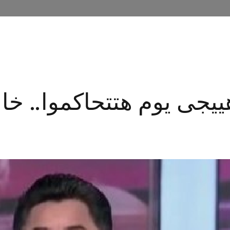
KHALED ABOU BAKR
TV SHOW
MEDIA
CONTA
ييجى يوم هتتحاكموا.. خال