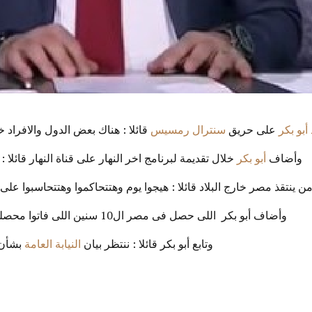
 أبو بكر
على حريق
سنترال رمسيس
قائلا : هناك بعض الدول والافرا
وأضاف
أبو بكر
خلال تقديمة لبرنامج اخر النهار على قناة النهار قائلا
ن ينتقذ مصر خارج البلاد قائلا : هيجوا يوم وهتتحاكموا وهتتحاسبوا على
وأضاف أبو بكر اللى حصل فى مصر ال10 سنين اللى فاتوا محصلش فى 50 سنة فاتوا وكل الاخطاء الل بتحصل مؤخرا فردية
وتابع أبو بكر قائلا : ننتظر بيان
النيابة العامة
بشأن