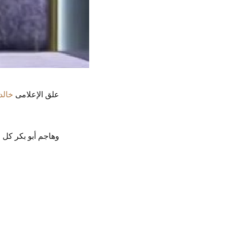
علق الإعلامى
خالد
وهاجم أبو بكر كل م