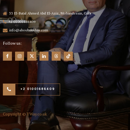
33 El-Batal Ahmed Abd El-Aziz, Mohandessin, Giza
+2 01001686409
info@aboubakr-law.com
Follow us:
+2 01001686409
Copyright ©
YWay.co.uk