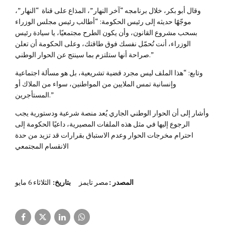
وقال أبو بكر، خلال برنامجه “آخر النهار”، المذاع على قناة “النهار”،
موجّهًا حديثه إلى رئيس الحكومة: “أطالب رئيس مجلس الوزراء
بسحب مشروع القانون، وأن يكون الطرح مجتمعيًا، يا سيادة رئيس
الوزراء، أنت تُحمّل نفسك فوق طاقتك، وعلى الحكومة أن تعلن
صراحة أنها ستلتزم بما سينتج عن الحوار الوطني.”
وتابع: “هذا الملف ليس مجرد قضية تشريعية، بل هو مسألة اجتماعية
وإنسانية تمس الملايين من المواطنين، سواء من الملاك أو
المستأجرين.”
وأشار إلى أن الحوار الوطني الجاري يُعد منصة شرعية ودستورية يجب
الرجوع إليها في مثل هذه الملفات المصيرية، داعيًا الحكومة إلى
احترام مخرجات الحوار وعدم الاستباق بقرارات قد تزيد من حدة
الانقسام المجتمعي
المصدر
:
مصر تايمز
بتاريخ:
الثلاثاء 6 مايو