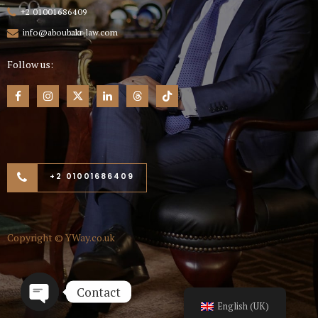
+2 01001686409
info@aboubakr-law.com
Follow us:
+2 01001686409
Copyright ©
YWay.co.uk
Contact
English (UK)
Open