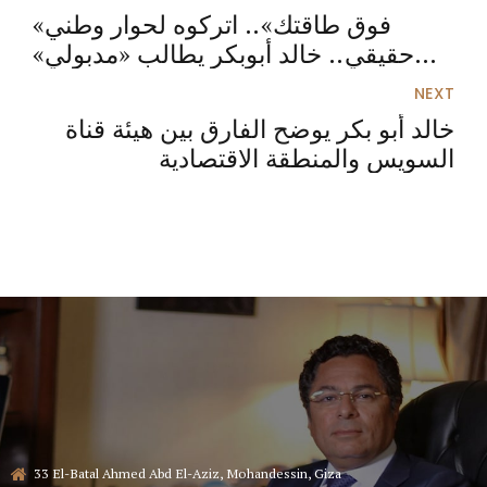
«فوق طاقتك».. اتركوه لحوار وطني
حقيقي.. خالد أبوبكر يطالب «مدبولي»
بسحب مشروع قانون الإيجار القديم
NEXT
خالد أبو بكر يوضح الفارق بين هيئة قناة
السويس والمنطقة الاقتصادية
33 El-Batal Ahmed Abd El-Aziz, Mohandessin, Giza