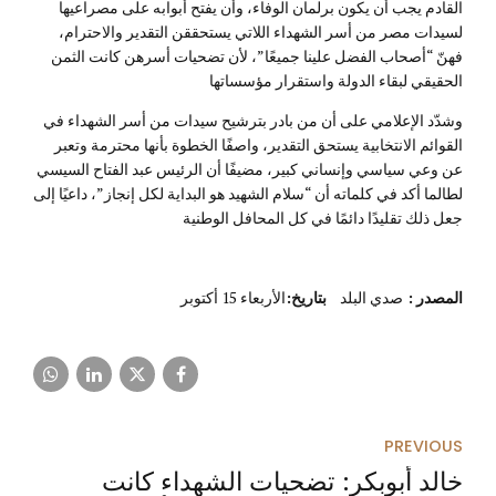
القادم يجب أن يكون برلمان الوفاء، وأن يفتح أبوابه على مصراعيها
لسيدات مصر من أسر الشهداء اللاتي يستحققن التقدير والاحترام،
فهنّ “أصحاب الفضل علينا جميعًا”، لأن تضحيات أسرهن كانت الثمن
الحقيقي لبقاء الدولة واستقرار مؤسساتها
وشدّد الإعلامي على أن من بادر بترشيح سيدات من أسر الشهداء في
القوائم الانتخابية يستحق التقدير، واصفًا الخطوة بأنها محترمة وتعبر
عن وعي سياسي وإنساني كبير، مضيفًا أن الرئيس عبد الفتاح السيسي
لطالما أكد في كلماته أن “سلام الشهيد هو البداية لكل إنجاز”، داعيًا إلى
جعل ذلك تقليدًا دائمًا في كل المحافل الوطنية
المصدر
:
صدي البلد
بتاريخ:
الأربعاء 15 أكتوبر
PREVIOUS
خالد أبوبكر: تضحيات الشهداء كانت