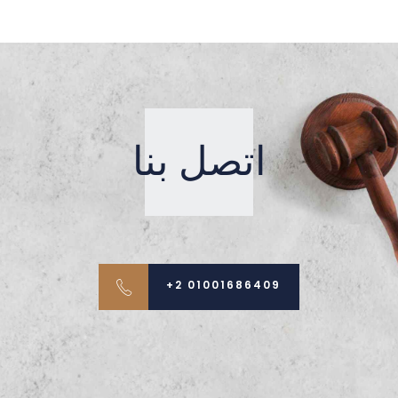
اتصل بنا
01001686409 2+