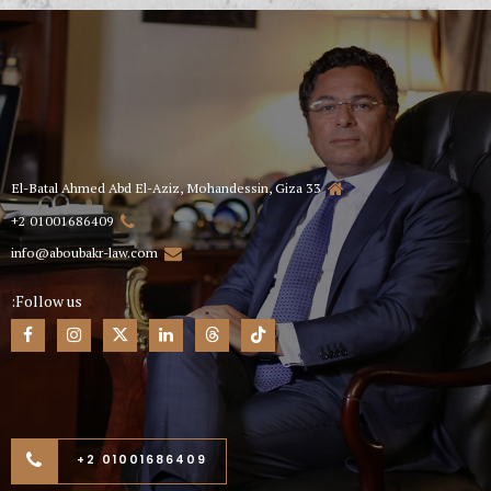
33 El-Batal Ahmed Abd El-Aziz, Mohandessin, Giza
01001686409 2+
info@aboubakr-law.com
Follow us:
01001686409 2+