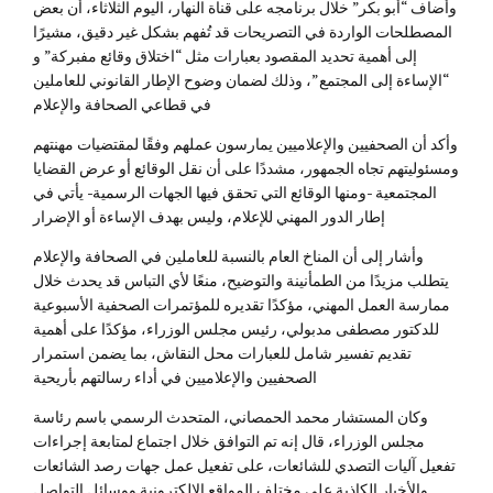
وأضاف “أبو بكر” خلال برنامجه على قناة النهار، اليوم الثلاثاء، أن بعض
المصطلحات الواردة في التصريحات قد تُفهم بشكل غير دقيق، مشيرًا
إلى أهمية تحديد المقصود بعبارات مثل “اختلاق وقائع مفبركة” و
“الإساءة إلى المجتمع”، وذلك لضمان وضوح الإطار القانوني للعاملين
في قطاعي الصحافة والإعلام
وأكد أن الصحفيين والإعلاميين يمارسون عملهم وفقًا لمقتضيات مهنتهم
ومسئوليتهم تجاه الجمهور، مشددًا على أن نقل الوقائع أو عرض القضايا
المجتمعية -ومنها الوقائع التي تحقق فيها الجهات الرسمية- يأتي في
إطار الدور المهني للإعلام، وليس بهدف الإساءة أو الإضرار
وأشار إلى أن المناخ العام بالنسبة للعاملين في الصحافة والإعلام
يتطلب مزيدًا من الطمأنينة والتوضيح، منعًا لأي التباس قد يحدث خلال
ممارسة العمل المهني، مؤكدًا تقديره للمؤتمرات الصحفية الأسبوعية
للدكتور مصطفى مدبولي، رئيس مجلس الوزراء، مؤكدًا على أهمية
تقديم تفسير شامل للعبارات محل النقاش، بما يضمن استمرار
الصحفيين والإعلاميين في أداء رسالتهم بأريحية
وكان المستشار محمد الحمصاني، المتحدث الرسمي باسم رئاسة
مجلس الوزراء، قال إنه تم التوافق خلال اجتماع لمتابعة إجراءات
تفعيل آليات التصدي للشائعات، على تفعيل عمل جهات رصد الشائعات
والأخبار الكاذبة على مختلف المواقع الإلكترونية ووسائل التواصل