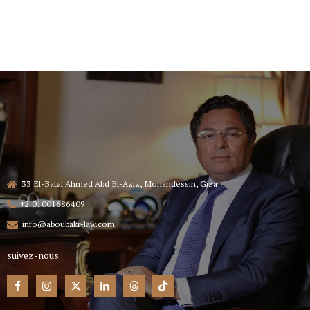
33 El-Batal Ahmed Abd El-Aziz, Mohandessin, Giza
+2 01001686409
info@aboubakr-law.com
suivez-nous