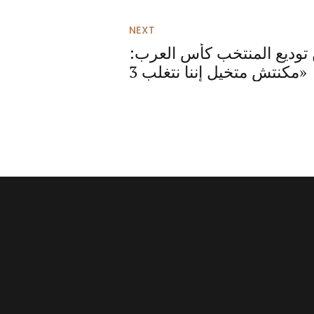
NEXT
 توديع المنتخب كأس العرب:
«مكنتش متخيل إننا نتغلب 3